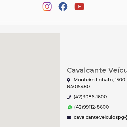
Cavalcante Veíc
Monteiro Lobato, 1500 
84015480
(42)3086-1600
(42)99112-8600
cavalcante.veiculosp