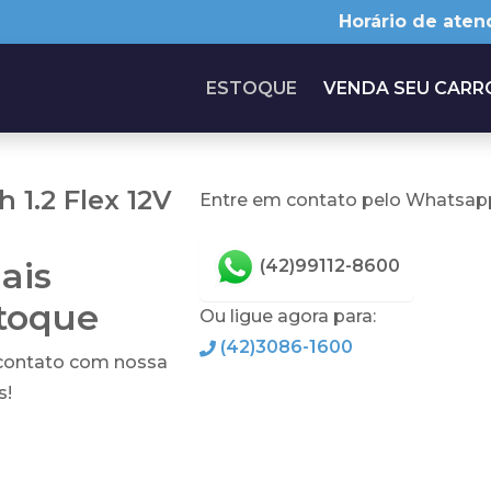
Horário de aten
ESTOQUE
VENDA SEU CARR
 1.2 Flex 12V
Entre em contato pelo Whatsapp
ais
(42)99112-8600
stoque
Ou ligue agora para:
(42)3086-1600
 contato com nossa
s!