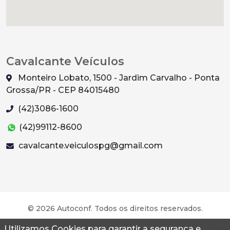
Cavalcante Veículos
Monteiro Lobato, 1500 - Jardim Carvalho - Ponta
Grossa/PR - CEP 84015480
(42)3086-1600
(42)99112-8600
cavalcante.veiculospg@gmail.com
© 2026 Autoconf. Todos os direitos reservados.
Utilizamos Cookies para garantir a segurança e