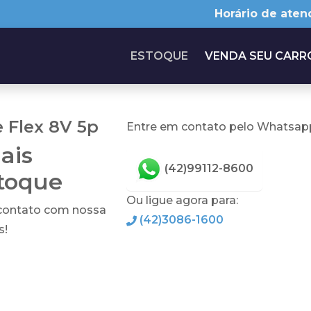
Horário de aten
ESTOQUE
VENDA SEU CARR
 Flex 8V 5p
Entre em contato pelo Whatsapp
ais
(42)99112-8600
stoque
Ou ligue agora para:
 contato com nossa
(42)3086-1600
s!