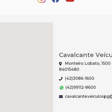
Cavalcante Veíc
Monteiro Lobato, 1500 
84015480
(42)3086-1600
(42)99112-8600
cavalcante.veiculosp