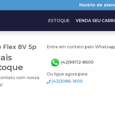
Horário de aten
ESTOQUE
VENDA SEU CARR
 Flex 8V 5p
Entre em contato pelo Whatsapp
ais
(42)99112-8600
stoque
Ou ligue agora para:
 contato com nossa
(42)3086-1600
s!