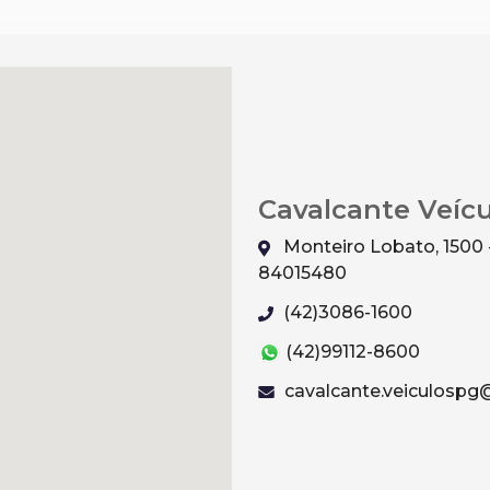
Cavalcante Veíc
Monteiro Lobato, 1500 
84015480
(42)3086-1600
(42)99112-8600
cavalcante.veiculosp