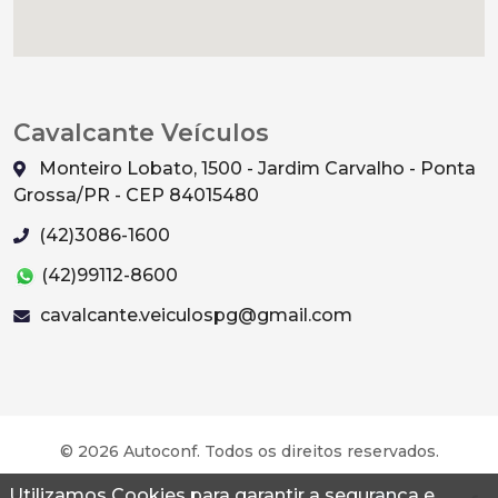
Cavalcante Veículos
Monteiro Lobato, 1500 - Jardim Carvalho - Ponta
Grossa/PR - CEP 84015480
(42)3086-1600
(42)99112-8600
cavalcante.veiculospg@gmail.com
© 2026 Autoconf. Todos os direitos reservados.
Utilizamos Cookies para garantir a segurança e