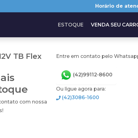
Horário de aten
ESTOQUE
VENDA SEU CARR
12V TB Flex
Entre em contato pelo Whatsapp
ais
(42)99112-8600
stoque
Ou ligue agora para:
(42)3086-1600
 contato com nossa
s!