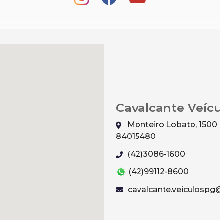
Cavalcante Veíc
Monteiro Lobato, 1500 
84015480
(42)3086-1600
(42)99112-8600
cavalcante.veiculosp