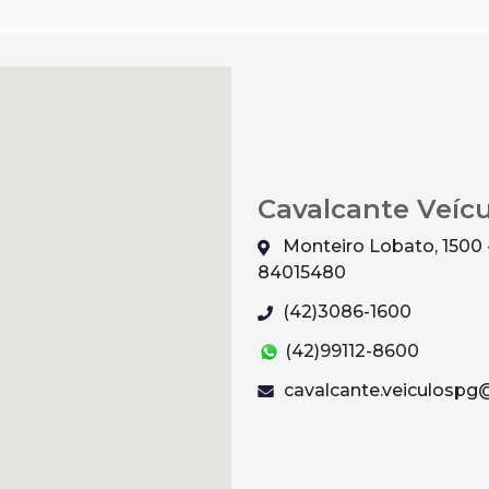
Cavalcante Veíc
Monteiro Lobato, 1500 
84015480
(42)3086-1600
(42)99112-8600
cavalcante.veiculosp