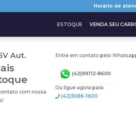
Horário de aten
ESTOQUE
VENDA SEU CARR
6V Aut.
Entre em contato pelo Whatsapp
ais
(42)99112-8600
stoque
Ou ligue agora para:
 contato com nossa
(42)3086-1600
s!