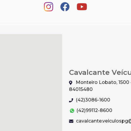
Cavalcante Veíc
Monteiro Lobato, 1500 
84015480
(42)3086-1600
(42)99112-8600
cavalcante.veiculosp