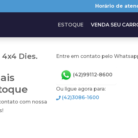
Horário de aten
ESTOQUE
VENDA SEU CARR
4x4 Dies.
Entre em contato pelo Whatsapp
ais
(42)99112-8600
stoque
Ou ligue agora para:
(42)3086-1600
 contato com nossa
s!