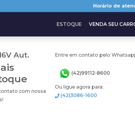
Horário de aten
ESTOQUE
VENDA SEU CARR
16V Aut.
Entre em contato pelo Whatsapp
ais
(42)99112-8600
stoque
Ou ligue agora para:
 contato com nossa
(42)3086-1600
s!