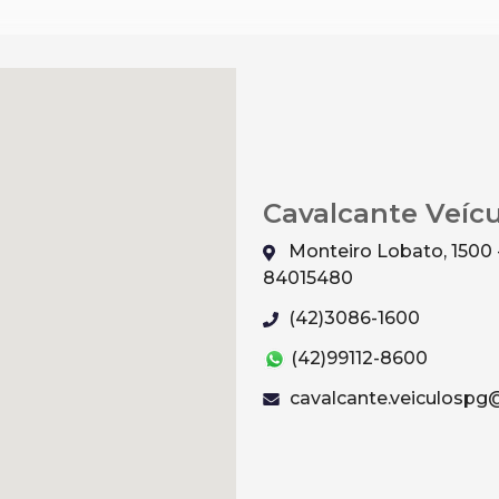
Cavalcante Veíc
Monteiro Lobato, 1500 
84015480
(42)3086-1600
(42)99112-8600
cavalcante.veiculosp