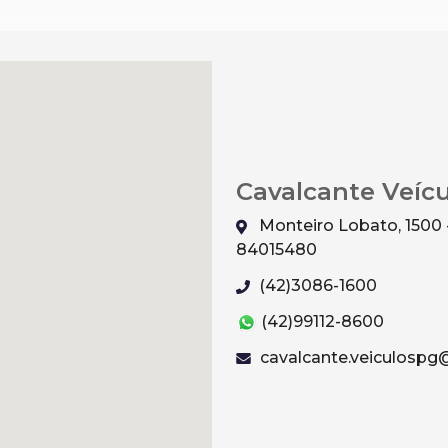
Cavalcante Veíc
Monteiro Lobato, 1500 
84015480
(42)3086-1600
(42)99112-8600
cavalcante.veiculosp