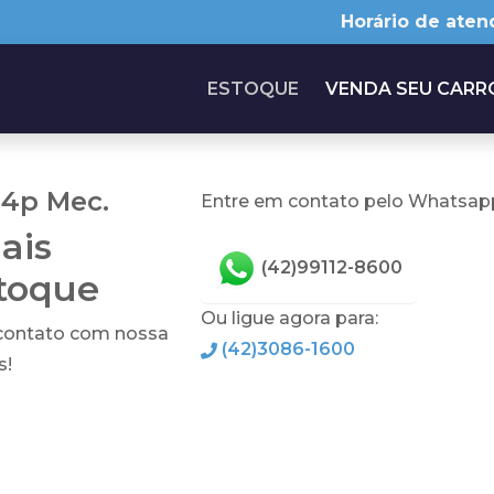
Horário de aten
ESTOQUE
VENDA SEU CARR
 4p Mec.
Entre em contato pelo Whatsapp
ais
(42)99112-8600
stoque
Ou ligue agora para:
 contato com nossa
(42)3086-1600
s!