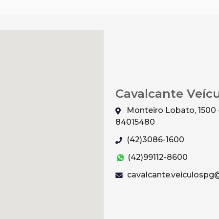
Cavalcante Veíc
Monteiro Lobato, 1500 
84015480
(42)3086-1600
(42)99112-8600
cavalcante.veiculosp