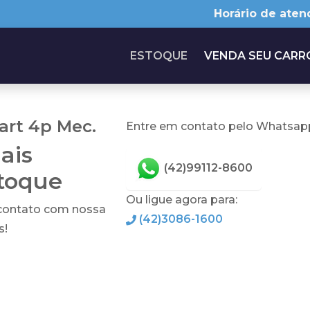
Horário de aten
ESTOQUE
VENDA SEU CARR
art 4p Mec.
Entre em contato pelo Whatsapp
ais
(42)99112-8600
stoque
Ou ligue agora para:
 contato com nossa
(42)3086-1600
s!