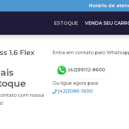
Horário de aten
ESTOQUE
VENDA SEU CARR
 1.6 Flex
Entre em contato pelo Whatsapp
ais
(42)99112-8600
stoque
Ou ligue agora para:
(42)3086-1600
 contato com nossa
s!