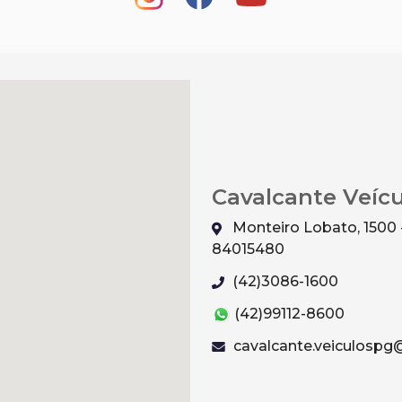
Cavalcante Veíc
Monteiro Lobato, 1500 
84015480
(42)3086-1600
(42)99112-8600
cavalcante.veiculosp