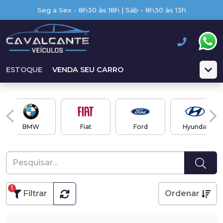
Seg a Sex - 8h30 às 18h | Sáb - 8h30 às 13h
ESTOQUE
VENDA SEU CARRO
BMW
Fiat
Ford
Hyundai
1
Filtrar
Ordenar