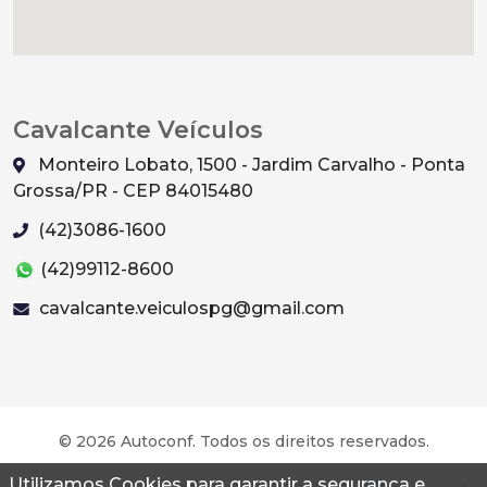
Cavalcante Veículos
Monteiro Lobato, 1500 - Jardim Carvalho - Ponta
Grossa/PR - CEP 84015480
(42)3086-1600
(42)99112-8600
cavalcante.veiculospg@gmail.com
© 2026 Autoconf. Todos os direitos reservados.
Utilizamos Cookies para garantir a segurança e